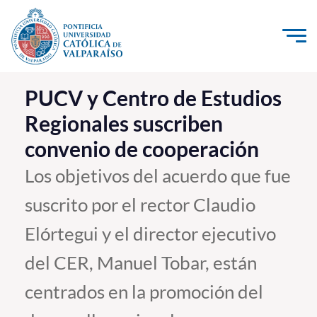
Click acá para ir directamente al contenido
La Universidad
PUCV y Centro de Estudios
Regionales suscriben
Investigación, Creación e Innovación
convenio de cooperación
PUCV Internacional
Vinculación con el Medio
Los objetivos del acuerdo que fue
suscrito por el rector Claudio
Admisión
Elórtegui y el director ejecutivo
Pregrado
del CER, Manuel Tobar, están
Postgrado
centrados en la promoción del
Formación Continua