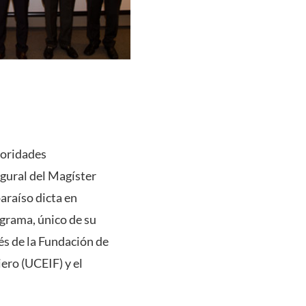
toridades
ugural del Magíster
araíso dicta en
ograma, único de su
és de la Fundación de
iero (UCEIF) y el