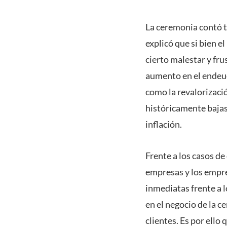
La ceremonia contó t
explicó que si bien 
cierto malestar y fr
aumento en el endeud
como la revalorizació
históricamente bajas, 
inflación.
Frente a los casos de
empresas y los empre
inmediatas frente a 
en el negocio de la c
clientes. Es por ello