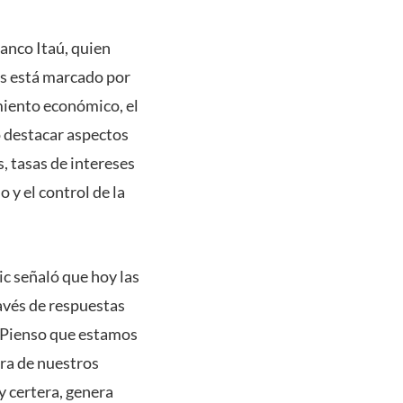
anco Itaú, quien
ís está marcado por
miento económico, el
o destacar aspectos
s, tasas de intereses
o y el control de la
ic señaló que hoy las
avés de respuestas
 “Pienso que estamos
era de nuestros
y certera, genera