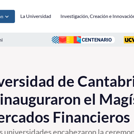
La Universidad
Investigación, Creación e Innovació
ón
ni
ersidad de Cantabr
inauguraron el Magí
ercados Financieros
s universidades encabezaron la ceremon