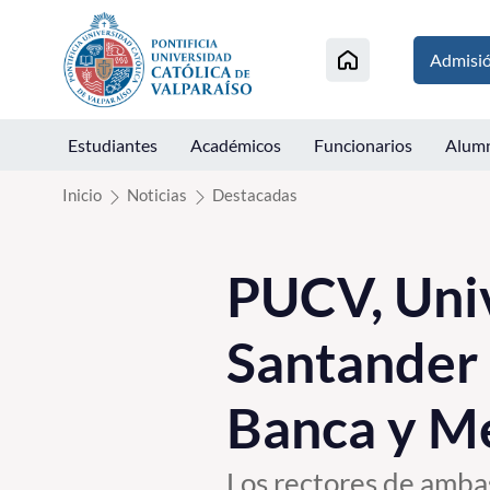
Click acá para ir directamente al contenido
Admisi
Estudiantes
Académicos
Funcionarios
Alum
Inicio
Noticias
Destacadas
PUCV, Univ
Santander 
Banca y M
Los rectores de amba