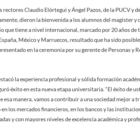
s rectores Claudio Elórtegui y Ángel Pazos, de la PUCV y d
amente, dieron la bienvenida a los alumnos del magíster y 
io que tiene a nivel internacional, marcado por 20 años de 
 España, México y Marruecos, resultado que ha sido posible 
resentado en la ceremonia por su gerente de Personas y R
destacó la experiencia profesional y sólida formación acadé
uró éxito en esta nueva etapa universitaria. “El éxito de ust
de esa manera, vamos a contribuir a una sociedad mejor a t
en los mercados financieros, en los bancos y las institucio
adas y con mayores niveles de excelencia académica y profe