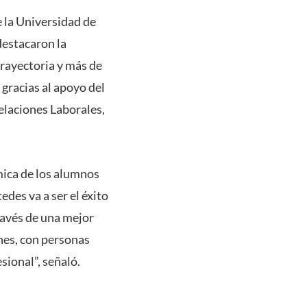
e la Universidad de
destacaron la
trayectoria y más de
gracias al apoyo del
elaciones Laborales,
mica de los alumnos
edes va a ser el éxito
ravés de una mejor
nes, con personas
sional”, señaló.