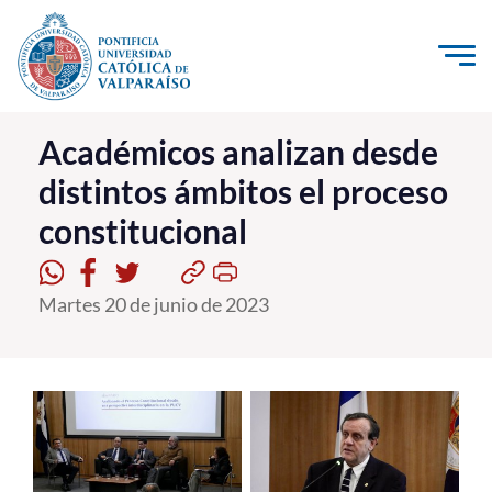
Click acá para ir directamente al contenido
La Universidad
Académicos analizan desde
distintos ámbitos el proceso
Investigación, Creación e Innovación
constitucional
PUCV Internacional
Vinculación con el Medio
Martes 20 de junio de 2023
Admisión
Pregrado
Postgrado
Formación Continua