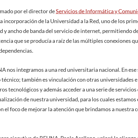
rmado por el director de
Servicios de Informática y Comuni
a incorporación de la Universidad a la Red, uno de los prim
 y ancho de banda del servicio de internet, permitiendo de
encia que se producía a raíz de las múltiples conexiones q
 dependencias.
NA nos integramos a una red universitaria nacional. En ese
 técnico; también es vinculación con otras universidades e
os tecnológicos y además acceder a una serie de servicios 
alización de nuestra universidad, para los cuales estamos
n el foco de mejorar la atención que brindamos a nuestra 
ctora ejecutiva de REUNA, Paola Arellano, valoró la alianza 