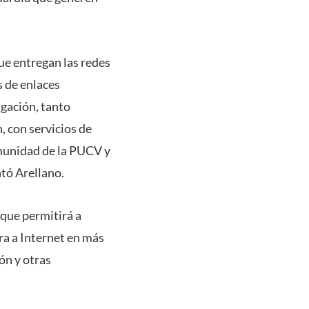
ue entregan las redes
s de enlaces
igación, tanto
, con servicios de
munidad de la PUCV y
ntó Arellano.
 que permitirá a
ra a Internet en más
ón y otras