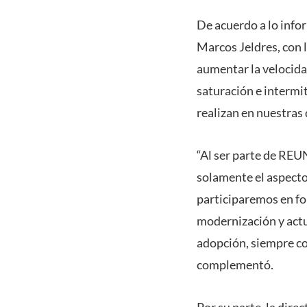
De acuerdo a lo info
Marcos Jeldres, con l
aumentar la velocidad
saturación e intermit
realizan en nuestras
“Al ser parte de REU
solamente el aspecto
participaremos en for
modernización y actu
adopción, siempre co
complementó.
Por su parte, la dire