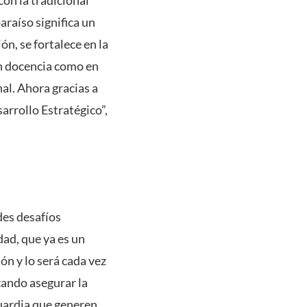
araíso significa un
ón, se fortalece en la
en docencia como en
nal. Ahora gracias a
rrollo Estratégico”,
des desafíos
dad, que ya es un
ón y lo será cada vez
cando asegurar la
uardia que generen