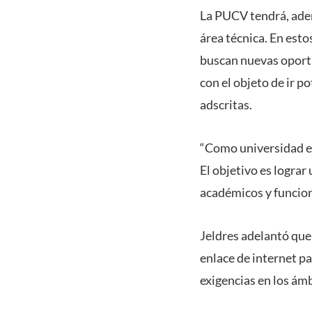
La PUCV tendrá, adem
área técnica. En est
buscan nuevas oportu
con el objeto de ir p
adscritas.
“Como universidad es
El objetivo es lograr
académicos y funcion
Jeldres adelantó que
enlace de internet p
exigencias en los ám