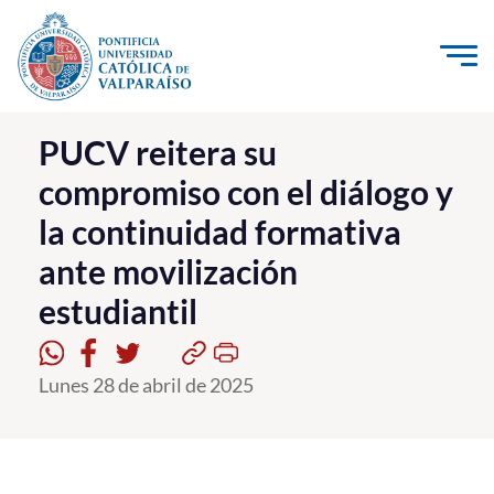
Click acá para ir directamente al contenido
La Universidad
PUCV reitera su
compromiso con el diálogo y
Investigación, Creación e Innovación
la continuidad formativa
PUCV Internacional
ante movilización
Vinculación con el Medio
estudiantil
Admisión
Lunes 28 de abril de 2025
Pregrado
Postgrado
Formación Continua