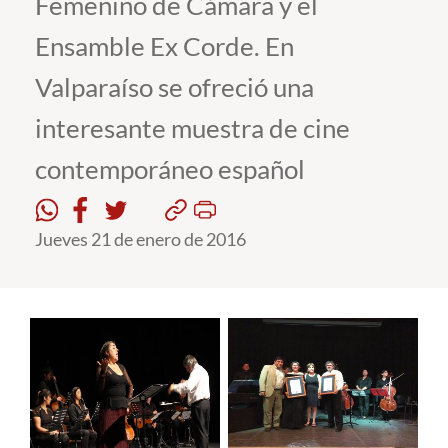
Femenino de Cámara y el
Ensamble Ex Corde. En
Estudiantes
Valparaíso se ofreció una
Académicos
interesante muestra de cine
Funcionarios
contemporáneo español
Alumni
Jueves 21 de enero de 2016
English