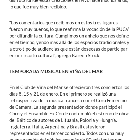
disfrutaron de estas creaciones en vivo hace muchos años,
lo que fue muy bien recibido.
“Los comentarios que recibimos en estos tres lugares
fueron muy buenos, lo que reafirma la vocación de la PUCV
por difundir la cultura. Cumplimos un anhelo que nos define
en el tiempo, yendo más allá de los espacios tradicionales y
a otro tipo de audiencias que están deseosas de participar
en un circuito cultural”, agrega Kareen Stock.
TEMPORADA MUSICAL EN VIÑA DEL MAR
En el Club de Viña del Mar se ofrecieron tres conciertos los
días 8, 15 y 21 de enero. En el primero se realizó una
retrospectiva de la música francesa con el Coro Femenino
de Cámara. La segunda presentación donde participó el
Coro y el Ensamble Ex Corde contempló el estreno de obras
del Báltico de autores de Lituania, Polonia y Hungría.
Inglaterra, Italia, Argentina y Brasil estuvieron
representados en el tercer concierto. Todos con una muy
buena acogida del público con más de 90 asistentes por