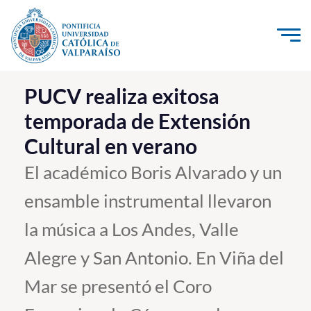
Click acá para ir directamente al contenido
La Universidad
PUCV realiza exitosa
temporada de Extensión
Investigación, Creación e Innovación
Cultural en verano
PUCV Internacional
Vinculación con el Medio
El académico Boris Alvarado y un
ensamble instrumental llevaron
Admisión
la música a Los Andes, Valle
Pregrado
Alegre y San Antonio. En Viña del
Postgrado
Mar se presentó el Coro
Formación Continua