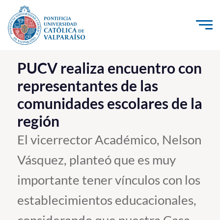
Click acá para ir directamente al contenido
La Universidad
PUCV realiza encuentro con
representantes de las
Investigación, Creación e Innovación
comunidades escolares de la
PUCV Internacional
región
Vinculación con el Medio
El vicerrector Académico, Nelson
Admisión
Vásquez, planteó que es muy
Pregrado
importante tener vínculos con los
Postgrado
establecimientos educacionales,
Formación Continua