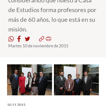
considerando que nuestra Casa
de Estudios forma profesores por
Estudiantes
más de 60 años, lo que está en su
Académicos
misión.
Funcionarios
Alumni
Martes 10 de noviembre de 2015
English
10.11.2015