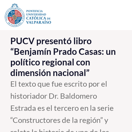
Click acá para ir directamente al contenido
La Universidad
PUCV presentó libro
“Benjamín Prado Casas: un
Investigación, Creación e Innovación
político regional con
PUCV Internacional
dimensión nacional”
Vinculación con el Medio
El texto que fue escrito por el
Admisión
historiador Dr. Baldomero
Pregrado
Estrada es el tercero en la serie
Postgrado
“Constructores de la región” y
Formación Continua