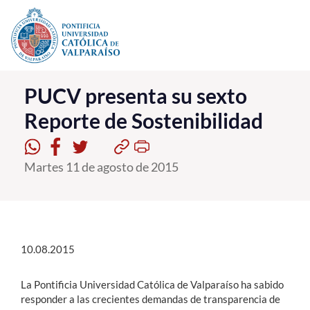
Click acá para ir directamente al contenido
La Universidad
PUCV presenta su sexto
Reporte de Sostenibilidad
Investigación, Creación e Innovación
PUCV Internacional
Martes 11 de agosto de 2015
Vinculación con el Medio
Admisión
Pregrado
10.08.2015
Postgrado
La Pontificia Universidad Católica de Valparaíso ha sabido
responder a las crecientes demandas de transparencia de
Formación Continua