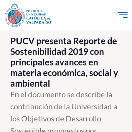
Click acá para ir directamente al contenido
La Universidad
PUCV presenta Reporte de
Sostenibilidad 2019 con
Investigación, Creación e Innovación
principales avances en
PUCV Internacional
materia económica, social y
Vinculación con el Medio
ambiental
Admisión
En el documento se describe la
contribución de la Universidad a
Pregrado
los Objetivos de Desarrollo
Postgrado
Formación Continua
Sostenible propuestos por