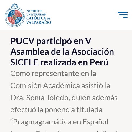
Click acá para ir directamente al contenido
La Universidad
PUCV participó en V
Asamblea de la Asociación
Investigación, Creación e Innovación
SICELE realizada en Perú
PUCV Internacional
Vinculación con el Medio
Como representante en la
Comisión Académica asistió la
Admisión
Dra. Sonia Toledo, quien además
Pregrado
efectuó la ponencia titulada
Postgrado
“Pragmagramática en Español
Formación Continua