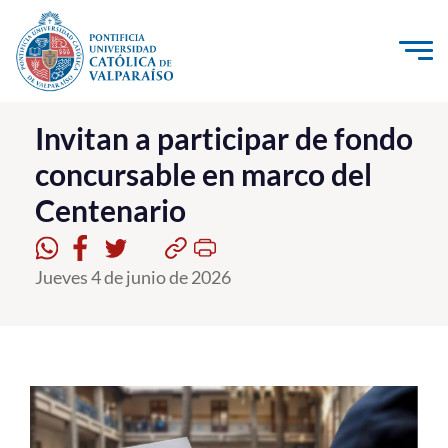
Click acá para ir directamente al contenido
La Universidad
Invitan a participar de fondo
concursable en marco del
Investigación, Creación e Innovación
Centenario
PUCV Internacional
Vinculación con el Medio
Jueves 4 de junio de 2026
Admisión
Pregrado
Postgrado
Formación Continua