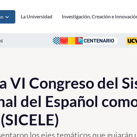
La Universidad
Investigación, Creación e Innovació
ón
ni
 VI Congreso del S
nal del Español com
 (SICELE)
esentaron los ejes temáticos que guiarán 