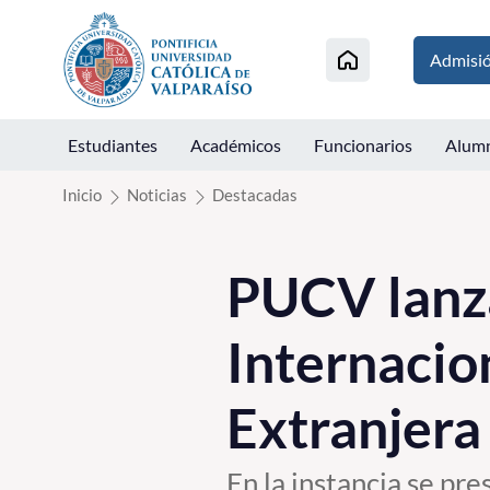
Click acá para ir directamente al contenido
Admisi
Estudiantes
Académicos
Funcionarios
Alum
Inicio
Noticias
Destacadas
PUCV lanza
Internacio
Extranjera
En la instancia se pr