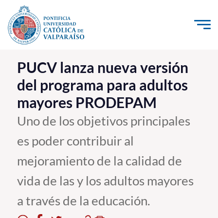
Click acá para ir directamente al contenido
La Universidad
PUCV lanza nueva versión
del programa para adultos
Investigación, Creación e Innovación
mayores PRODEPAM
PUCV Internacional
Vinculación con el Medio
Uno de los objetivos principales
es poder contribuir al
Admisión
mejoramiento de la calidad de
Pregrado
vida de las y los adultos mayores
Postgrado
a través de la educación.
Formación Continua