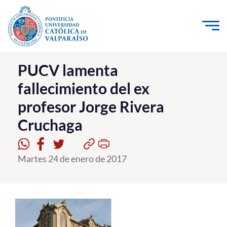
Click acá para ir directamente al contenido
La Universidad
PUCV lamenta
fallecimiento del ex
Investigación, Creación e Innovación
profesor Jorge Rivera
PUCV Internacional
Cruchaga
Vinculación con el Medio
Admisión
Martes 24 de enero de 2017
Pregrado
Postgrado
Formación Continua