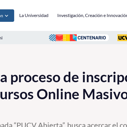
La Universidad
Investigación, Creación e Innovació
ón
ni
a proceso de inscrip
rsos Online Masivo
nada “PUCV Abierta”, busca acercar el c