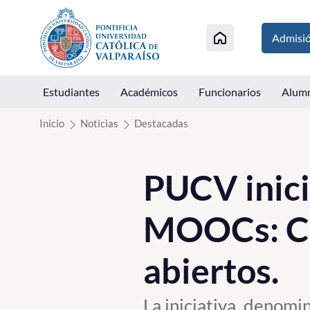
Click acá para ir directamente al contenido
Admisi
Estudiantes
Académicos
Funcionarios
Alum
Inicio
Noticias
Destacadas
PUCV inici
MOOCs: Cu
abiertos.
La iniciativa, denomi