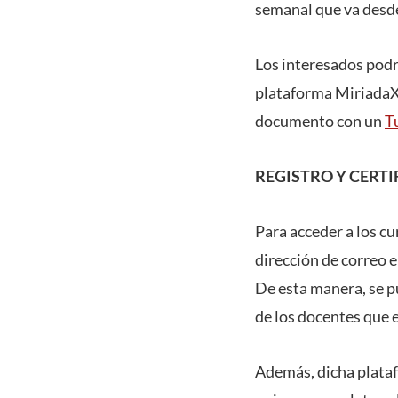
semanal que va desde 
Los interesados podrá
plataforma MiriadaX
documento con un
Tu
REGISTRO Y CERT
Para acceder a los cu
dirección de correo 
De esta manera, se pu
de los docentes que 
Además, dicha plata