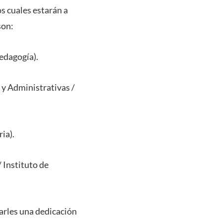
s cuales estarán a
son:
edagogía).
y Administrativas /
ia).
 Instituto de
arles una dedicación