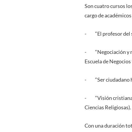
Son cuatro cursos los
cargo de académicos d
- “El profesor del s
- “Negociación y res
Escuela de Negocios
- “Ser ciudadano hoy
- “Visión cristiana 
Ciencias Religiosas).
Con una duración tot