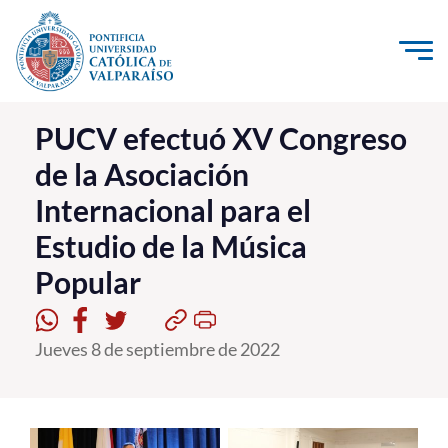
Click acá para ir directamente al contenido
La Universidad
PUCV efectuó XV Congreso
de la Asociación
Investigación, Creación e Innovación
Internacional para el
PUCV Internacional
Estudio de la Música
Vinculación con el Medio
Popular
Admisión
Jueves 8 de septiembre de 2022
Pregrado
Postgrado
Formación Continua