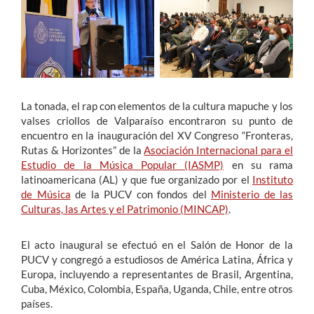
Estudiantes
Académicos
Funcionarios
La tonada, el rap con elementos de la cultura mapuche y los
Alumni
valses criollos de Valparaíso encontraron su punto de
encuentro en la inauguración del XV Congreso “Fronteras,
Rutas & Horizontes” de la
Asociación Internacional para el
Estudio de la Música Popular (IASMP)
en su rama
English
latinoamericana (AL) y que fue organizado por el
Instituto
de Música
de la PUCV con fondos del
Ministerio de las
Culturas, las Artes y el Patrimonio (MINCAP)
.
El acto inaugural se efectuó en el Salón de Honor de la
PUCV y congregó a estudiosos de América Latina, África y
Europa, incluyendo a representantes de Brasil, Argentina,
Cuba, México, Colombia, España, Uganda, Chile, entre otros
países.