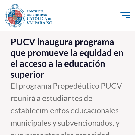
Click acá para ir directamente al contenido
La Universidad
PUCV inaugura programa
que promueve la equidad en
Investigación, Creación e Innovación
el acceso a la educación
PUCV Internacional
superior
Vinculación con el Medio
El programa Propedéutico PUCV
Admisión
reunirá a estudiantes de
Pregrado
establecimientos educacionales
Postgrado
municipales y subvencionados, y
Formación Continua