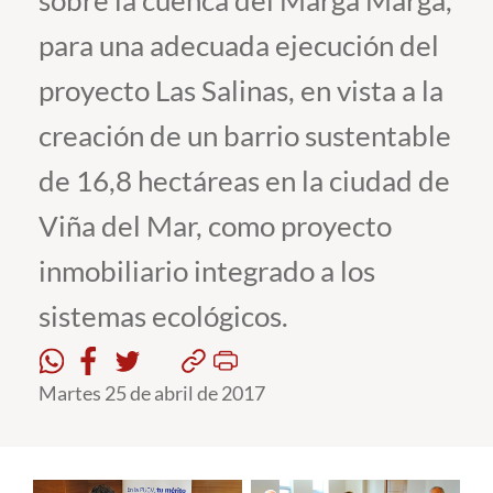
sobre la cuenca del Marga Marga,
para una adecuada ejecución del
Estudiantes
proyecto Las Salinas, en vista a la
Académicos
creación de un barrio sustentable
Funcionarios
de 16,8 hectáreas en la ciudad de
Alumni
Viña del Mar, como proyecto
inmobiliario integrado a los
English
sistemas ecológicos.
Martes 25 de abril de 2017