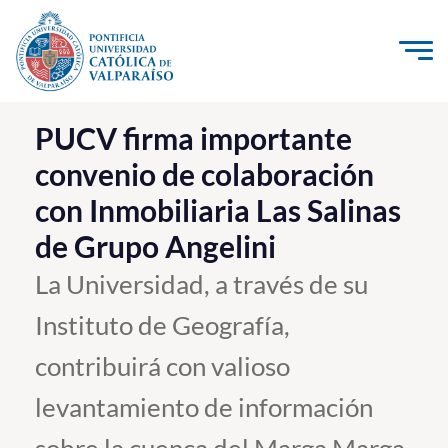
Click acá para ir directamente al contenido
La Universidad
PUCV firma importante
convenio de colaboración
Investigación, Creación e Innovación
con Inmobiliaria Las Salinas
PUCV Internacional
de Grupo Angelini
Vinculación con el Medio
La Universidad, a través de su
Admisión
Instituto de Geografía,
Pregrado
contribuirá con valioso
Postgrado
levantamiento de información
Formación Continua