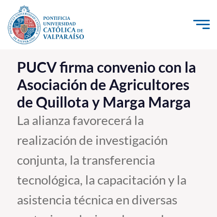
Click acá para ir directamente al contenido
La Universidad
PUCV firma convenio con la
Asociación de Agricultores
Investigación, Creación e Innovación
de Quillota y Marga Marga
PUCV Internacional
Vinculación con el Medio
La alianza favorecerá la
realización de investigación
Admisión
conjunta, la transferencia
Pregrado
tecnológica, la capacitación y la
Postgrado
asistencia técnica en diversas
Formación Continua