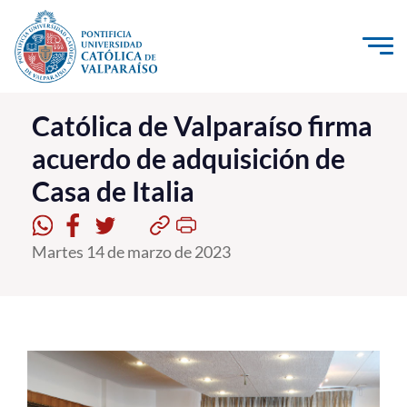
Click acá para ir directamente al contenido
La Universidad
Católica de Valparaíso firma
acuerdo de adquisición de
Investigación, Creación e Innovación
Casa de Italia
PUCV Internacional
Vinculación con el Medio
Martes 14 de marzo de 2023
Admisión
Pregrado
Postgrado
Formación Continua