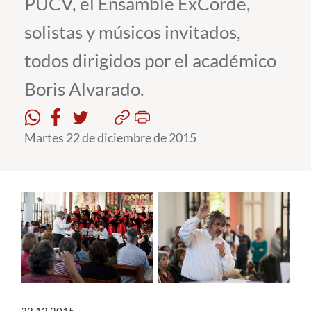
PUCV, el Ensamble ExCorde,
solistas y músicos invitados,
Estudiantes
todos dirigidos por el académico
Académicos
Boris Alvarado.
Funcionarios
Alumni
Martes 22 de diciembre de 2015
English