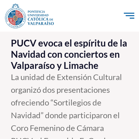
Click acá para ir directamente al contenido
La Universidad
PUCV evoca el espíritu de la
Navidad con conciertos en
Investigación, Creación e Innovación
Valparaíso y Limache
PUCV Internacional
Vinculación con el Medio
La unidad de Extensión Cultural
organizó dos presentaciones
Admisión
ofreciendo “Sortilegios de
Pregrado
Navidad” donde participaron el
Postgrado
Coro Femenino de Cámara
Formación Continua