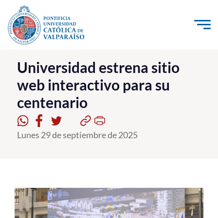
Click acá para ir directamente al contenido
La Universidad
Universidad estrena sitio
web interactivo para su
Investigación, Creación e Innovación
centenario
PUCV Internacional
Vinculación con el Medio
Lunes 29 de septiembre de 2025
Admisión
Pregrado
Postgrado
Formación Continua