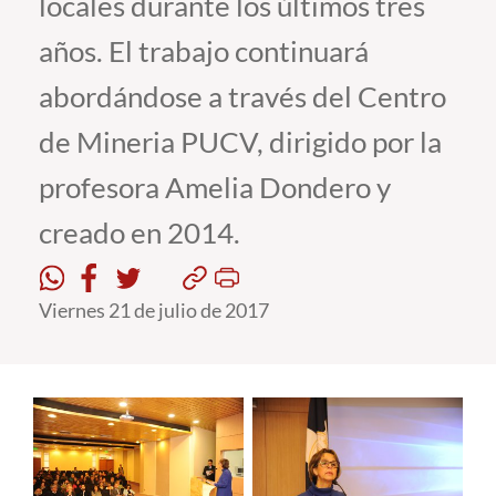
locales durante los últimos tres
años. El trabajo continuará
Estudiantes
abordándose a través del Centro
Académicos
de Mineria PUCV, dirigido por la
Funcionarios
profesora Amelia Dondero y
Alumni
creado en 2014.
English
Viernes 21 de julio de 2017