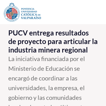
Click acá para ir directamente al contenido
La Universidad
PUCV entrega resultados
de proyecto para articular la
Investigación, Creación e Innovación
industria minera regional
PUCV Internacional
Vinculación con el Medio
La iniciativa financiada por el
Ministerio de Educación se
Admisión
encargó de coordinar a las
Pregrado
universidades, la empresa, el
Postgrado
gobierno y las comunidades
Formación Continua