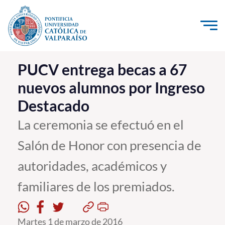
Click acá para ir directamente al contenido
La Universidad
PUCV entrega becas a 67
nuevos alumnos por Ingreso
Investigación, Creación e Innovación
Destacado
PUCV Internacional
Vinculación con el Medio
La ceremonia se efectuó en el
Salón de Honor con presencia de
Admisión
autoridades, académicos y
Pregrado
familiares de los premiados.
Postgrado
Formación Continua
Martes 1 de marzo de 2016