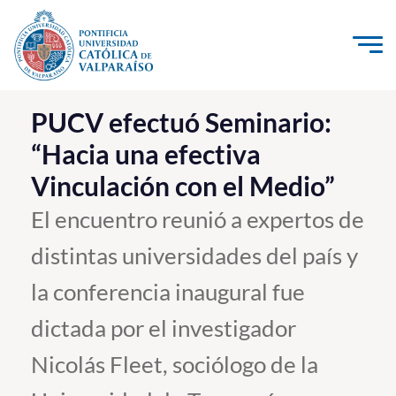
Click acá para ir directamente al contenido
La Universidad
PUCV efectuó Seminario:
“Hacia una efectiva
Investigación, Creación e Innovación
Vinculación con el Medio”
PUCV Internacional
Vinculación con el Medio
El encuentro reunió a expertos de
distintas universidades del país y
Admisión
la conferencia inaugural fue
Pregrado
dictada por el investigador
Postgrado
Nicolás Fleet, sociólogo de la
Formación Continua