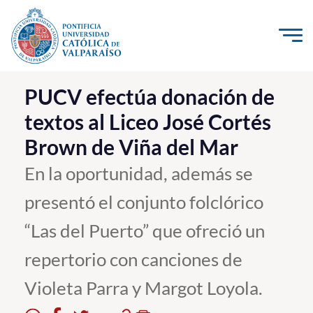
Click acá para ir directamente al contenido
La Universidad
PUCV efectúa donación de
textos al Liceo José Cortés
Investigación, Creación e Innovación
Brown de Viña del Mar
PUCV Internacional
Vinculación con el Medio
En la oportunidad, además se
presentó el conjunto folclórico
Admisión
“Las del Puerto” que ofreció un
Pregrado
repertorio con canciones de
Postgrado
Violeta Parra y Margot Loyola.
Formación Continua