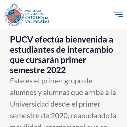
Click acá para ir directamente al contenido
La Universidad
PUCV efectúa bienvenida a
estudiantes de intercambio
Investigación, Creación e Innovación
que cursarán primer
PUCV Internacional
semestre 2022
Vinculación con el Medio
Este es el primer grupo de
Admisión
alumnos y alumnas que arriba a la
Pregrado
Universidad desde el primer
Postgrado
semestre de 2020, reanudando la
Formación Continua