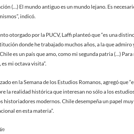
nción (…) El mundo antiguo es un mundo lejano. Es necesari
nismos”, indicó.
nto otorgado por la PUCV, Laffi planteó que “es una disti
titución donde he trabajado muchos años, a la que admiro
hile es un país que amo, como mi segunda patria (…) Para 
 es mi octava visita”.
lizado en la Semana de los Estudios Romanos, agregó que “e
 la realidad histórica que interesan no sólo a los estudio
os historiadores modernos. Chile desempeña un papel muy 
cional en esta materia”.
án