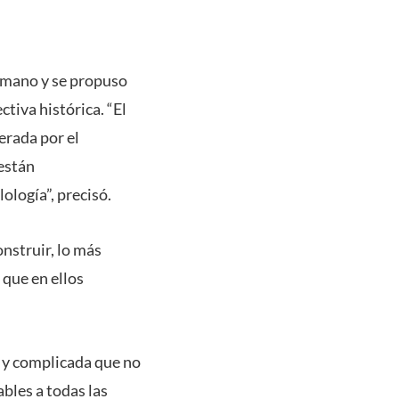
romano y se propuso
tiva histórica. “El
erada por el
 están
ología”, precisó.
onstruir, lo más
 que en ellos
ca y complicada que no
bles a todas las