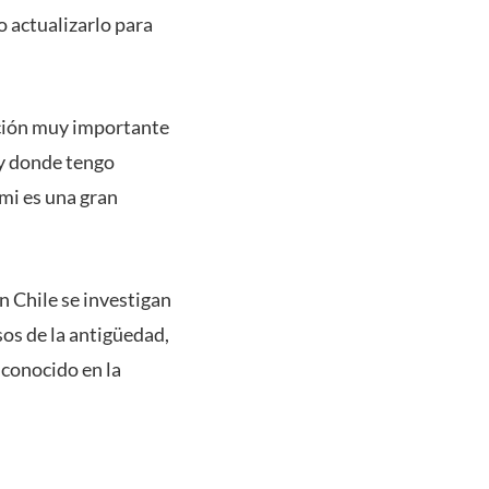
o actualizarlo para
nción muy importante
 y donde tengo
mi es una gran
n Chile se investigan
sos de la antigüedad,
conocido en la