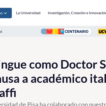
La Universidad
Investigación, Creación e Innovació
ón
ni
ngue como Doctor Sc
usa a académico ita
ffi
ersidad de Pisa ha colaborado con nuest