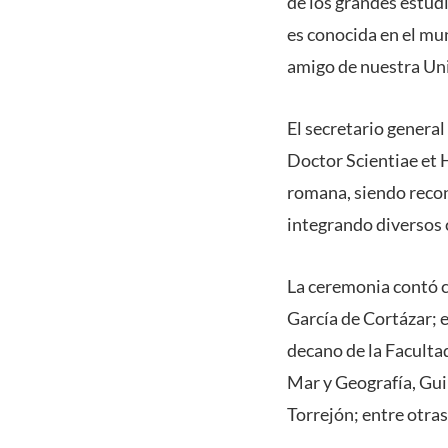
de los grandes estud
es conocida en el mu
amigo de nuestra Uni
El secretario genera
Doctor Scientiae et H
romana, siendo recon
integrando diversos c
La ceremonia contó c
García de Cortázar; e
decano de la Facultad
Mar y Geografía, Gui
Torrejón; entre otra