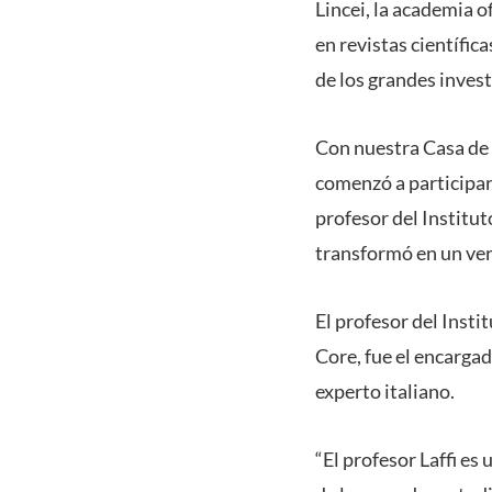
Lincei, la academia o
en revistas científic
de los grandes inves
Con nuestra Casa de 
comenzó a participar
profesor del Institut
transformó en un ve
El profesor del Inst
Core, fue el encargado
experto italiano.
“El profesor Laffi es