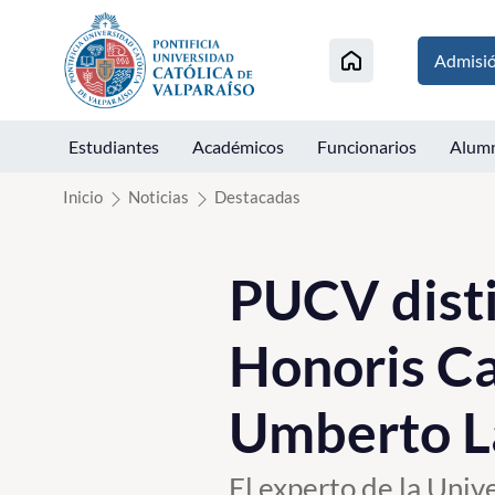
Click acá para ir directamente al contenido
Admisi
Estudiantes
Académicos
Funcionarios
Alum
Inicio
Noticias
Destacadas
PUCV disti
Honoris Ca
Umberto La
El experto de la Univ