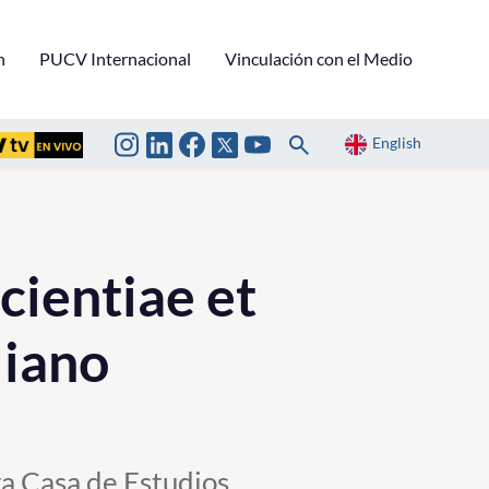
n
PUCV Internacional
Vinculación con el Medio
English
ientiae et
liano
ra Casa de Estudios