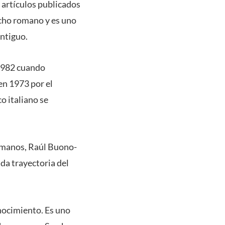
0 artículos publicados
echo romano y es uno
antiguo.
 1982 cuando
en 1973 por el
o italiano se
Romanos, Raúl Buono-
ada trayectoria del
onocimiento. Es uno