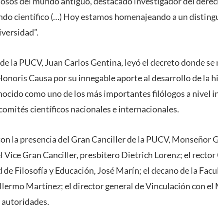
iosos del mundo antiguo, destacado investigador del dere
ndo científico (…) Hoy estamos homenajeando a un disting
versidad”.
l de la PUCV, Juan Carlos Gentina, leyó el decreto donde 
onoris Causa por su innegable aporte al desarrollo de la hi
ocido como uno de los más importantes filólogos a nivel i
omités científicos nacionales e internacionales.
on la presencia del Gran Canciller de la PUCV, Monseñor
l Vice Gran Canciller, presbítero Dietrich Lorenz; el rector
 de Filosofía y Educación, José Marín; el decano de la Facu
llermo Martínez; el director general de Vinculación con el
s autoridades.