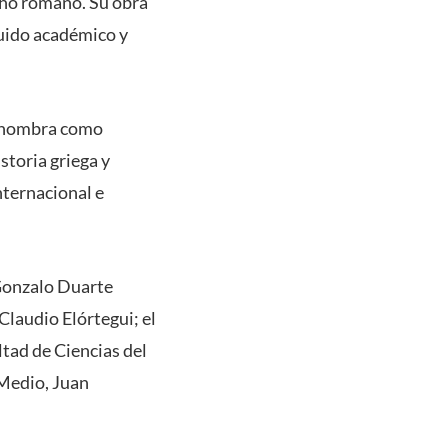
cho romano. Su obra
uido académico y
se nombra como
storia griega y
nternacional e
 Gonzalo Duarte
 Claudio Elórtegui; el
ltad de Ciencias del
 Medio, Juan