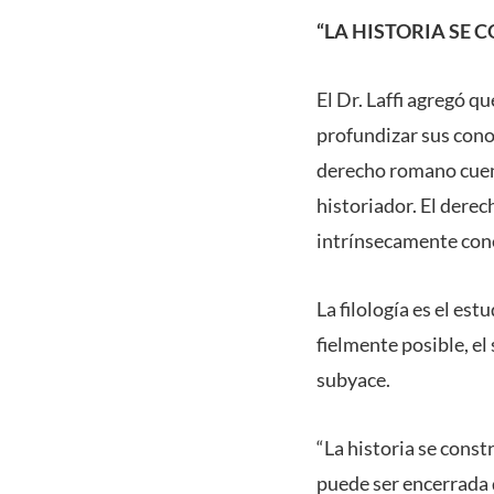
“LA HISTORIA SE 
El Dr. Laffi agregó 
profundizar sus cono
derecho romano cuent
historiador. El dere
intrínsecamente conec
La filología es el est
fielmente posible, el
subyace.
“La historia se const
puede ser encerrada 