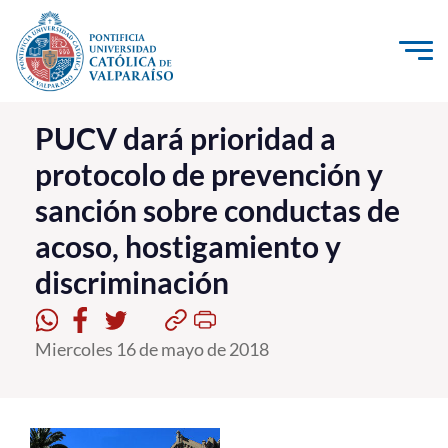
Click acá para ir directamente al contenido
La Universidad
PUCV dará prioridad a
protocolo de prevención y
Investigación, Creación e Innovación
sanción sobre conductas de
PUCV Internacional
acoso, hostigamiento y
Vinculación con el Medio
discriminación
Admisión
Miercoles 16 de mayo de 2018
Pregrado
Postgrado
Formación Continua