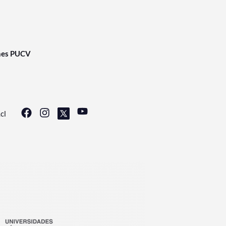
nes PUCV
cl