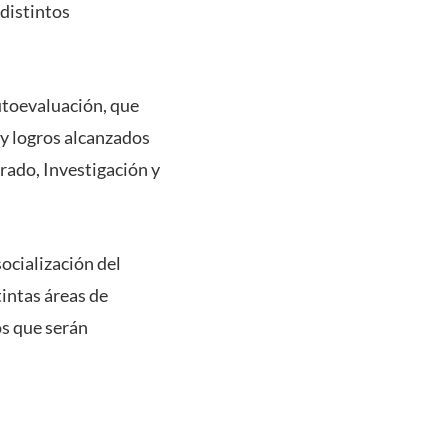
 distintos
utoevaluación, que
 y logros alcanzados
rado, Investigación y
ocialización del
tintas áreas de
os que serán