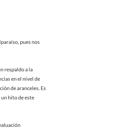
lparaíso, pues nos
n respaldo a la
cias en el nivel de
ción de aranceles. Es
 un hito de este
valuación