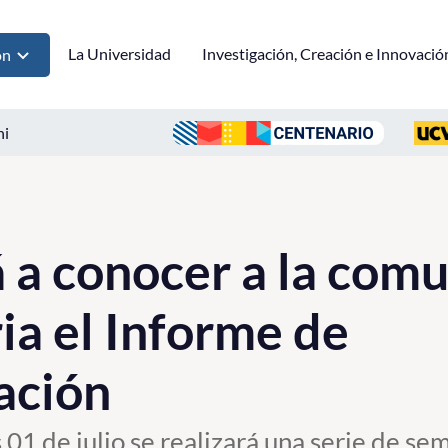
La Universidad
Investigación, Creación e Innovació
ón
ni
a conocer a la com
ia el Informe de
ación
 01 de julio se realizará una serie de se