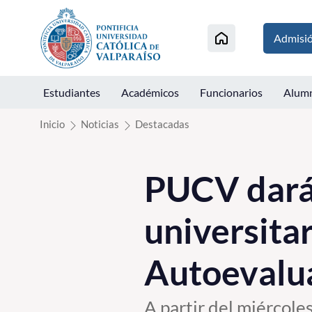
Click acá para ir directamente al contenido
Admisi
Estudiantes
Académicos
Funcionarios
Alum
Inicio
Noticias
Destacadas
PUCV dará 
universitar
Autoevalu
A partir del miércoles