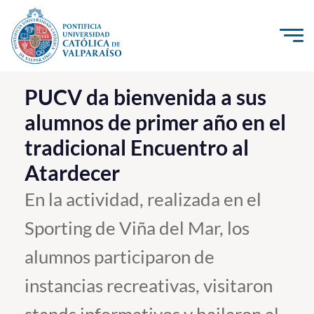
Click acá para ir directamente al contenido
La Universidad
PUCV da bienvenida a sus
alumnos de primer año en el
Investigación, Creación e Innovación
tradicional Encuentro al
PUCV Internacional
Atardecer
Vinculación con el Medio
En la actividad, realizada en el
Admisión
Sporting de Viña del Mar, los
Pregrado
alumnos participaron de
Postgrado
instancias recreativas, visitaron
Formación Continua