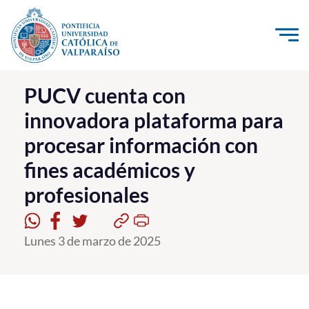
Click acá para ir directamente al contenido
La Universidad
PUCV cuenta con
innovadora plataforma para
Investigación, Creación e Innovación
procesar información con
PUCV Internacional
fines académicos y
Vinculación con el Medio
profesionales
Admisión
Lunes 3 de marzo de 2025
Pregrado
Postgrado
Formación Continua