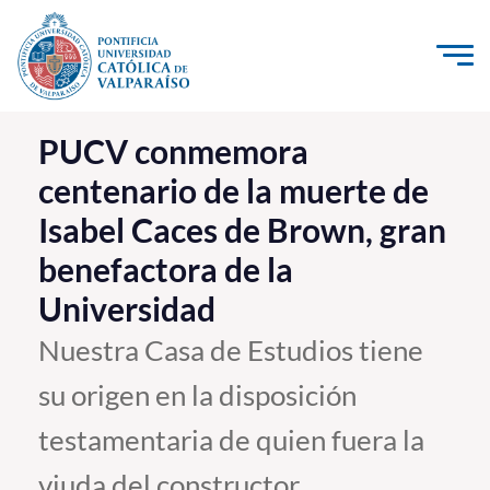
Click acá para ir directamente al contenido
La Universidad
PUCV conmemora
centenario de la muerte de
Investigación, Creación e Innovación
Isabel Caces de Brown, gran
PUCV Internacional
benefactora de la
Vinculación con el Medio
Universidad
Admisión
Nuestra Casa de Estudios tiene
su origen en la disposición
Pregrado
testamentaria de quien fuera la
Postgrado
Formación Continua
viuda del constructor