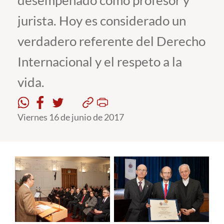
desempeñado como profesor y
jurista. Hoy es considerado un
Estudiantes
verdadero referente del Derecho
Académicos
Internacional y el respeto a la
Funcionarios
vida.
Alumni
Viernes 16 de junio de 2017
English