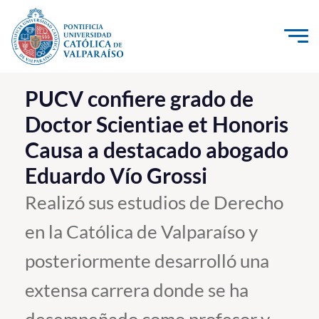
Click acá para ir directamente al contenido
La Universidad
PUCV confiere grado de
Doctor Scientiae et Honoris
Investigación, Creación e Innovación
Causa a destacado abogado
PUCV Internacional
Eduardo Vío Grossi
Vinculación con el Medio
Realizó sus estudios de Derecho
Admisión
en la Católica de Valparaíso y
Pregrado
posteriormente desarrolló una
Postgrado
extensa carrera donde se ha
Formación Continua