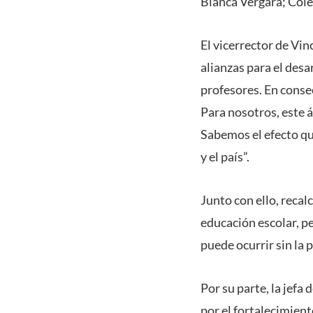
Blanca Vergara; Col
El vicerrector de Vi
alianzas para el des
profesores. En conse
Para nosotros, este 
Sabemos el efecto qu
y el país”.
Junto con ello, reca
educación escolar, pe
puede ocurrir sin la 
Por su parte, la jefa
por el fortalecimien