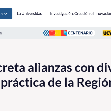
La Universidad
Investigación, Creación e Innovació
ón
ni
eta alianzas con di
 práctica de la Regió