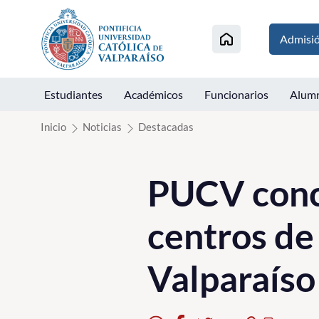
Click acá para ir directamente al contenido
Admisi
Estudiantes
Académicos
Funcionarios
Alum
Inicio
Noticias
Destacadas
PUCV concr
centros de
Valparaíso