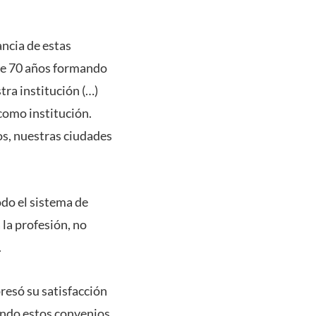
ancia de estas
 de 70 años formando
tra institución (…)
como institución.
s, nuestras ciudades
odo el sistema de
 la profesión, no
.
presó su satisfacción
ando estos convenios,