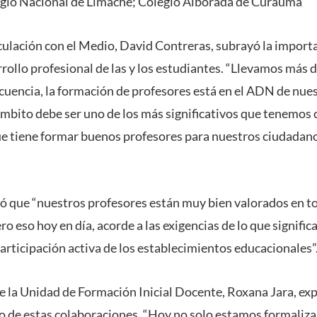
egio Nacional de Limache; Colegio Alborada de Curauma
nculación con el Medio, David Contreras, subrayó la import
arrollo profesional de las y los estudiantes. “Llevamos más
cuencia, la formación de profesores está en el ADN de nues
ámbito debe ser uno de los más significativos que tenemos 
e tiene formar buenos profesores para nuestros ciudadano
lcó que “nuestros profesores están muy bien valorados en t
ro eso hoy en día, acorde a las exigencias de lo que significa
participación activa de los establecimientos educacionales”
 de la Unidad de Formación Inicial Docente, Roxana Jara, ex
to de estas colaboraciones. “Hoy no solo estamos formaliz