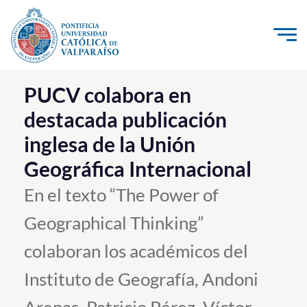
Click acá para ir directamente al contenido
La Universidad
PUCV colabora en
destacada publicación
Investigación, Creación e Innovación
inglesa de la Unión
PUCV Internacional
Geográfica Internacional
Vinculación con el Medio
En el texto “The Power of
Admisión
Geographical Thinking”
Pregrado
colaboran los académicos del
Postgrado
Instituto de Geografía, Andoni
Formación Continua