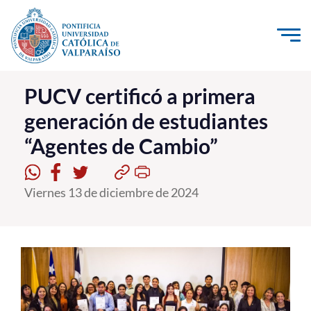
Click acá para ir directamente al contenido
La Universidad
PUCV certificó a primera
generación de estudiantes
Investigación, Creación e Innovación
“Agentes de Cambio”
PUCV Internacional
Vinculación con el Medio
Viernes 13 de diciembre de 2024
Admisión
Pregrado
Postgrado
Formación Continua