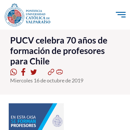
Click acá para ir directamente al contenido
La Universidad
PUCV celebra 70 años de
formación de profesores
Investigación, Creación e Innovación
para Chile
PUCV Internacional
Vinculación con el Medio
Miercoles 16 de octubre de 2019
Admisión
Pregrado
Postgrado
Formación Continua