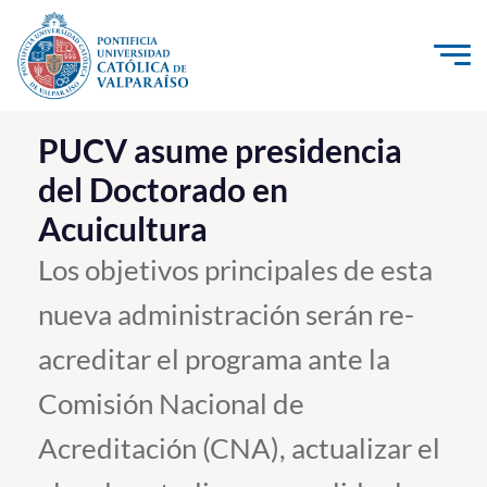
Click acá para ir directamente al contenido
La Universidad
PUCV asume presidencia
del Doctorado en
Investigación, Creación e Innovación
Acuicultura
PUCV Internacional
Vinculación con el Medio
Los objetivos principales de esta
nueva administración serán re-
Admisión
acreditar el programa ante la
Pregrado
Comisión Nacional de
Postgrado
Acreditación (CNA), actualizar el
Formación Continua