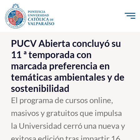
Click acá para ir directamente al contenido
La Universidad
PUCV Abierta concluyó su
11 ª temporada con
Investigación, Creación e Innovación
marcada preferencia en
PUCV Internacional
temáticas ambientales y de
Vinculación con el Medio
sostenibilidad
Admisión
El programa de cursos online,
masivos y gratuitos que impulsa
Pregrado
la Universidad cerró una nueva y
Postgrado
Formación Continua
exitosa edición tras impartir 16