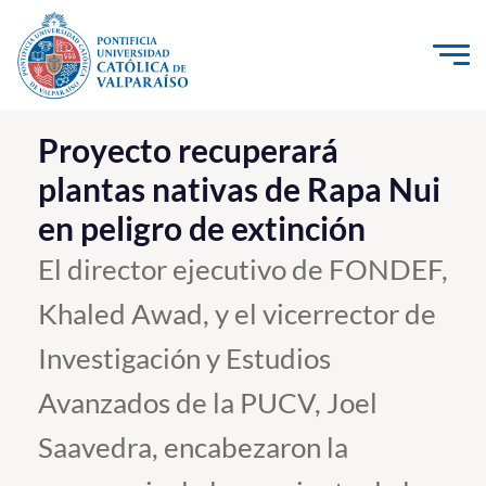
Click acá para ir directamente al contenido
La Universidad
Proyecto recuperará
plantas nativas de Rapa Nui
Investigación, Creación e Innovación
en peligro de extinción
PUCV Internacional
Vinculación con el Medio
El director ejecutivo de FONDEF,
Khaled Awad, y el vicerrector de
Admisión
Investigación y Estudios
Pregrado
Avanzados de la PUCV, Joel
Postgrado
Saavedra, encabezaron la
Formación Continua