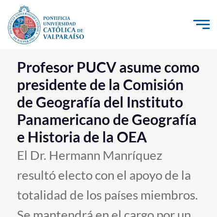
Click acá para ir directamente al contenido
La Universidad
Profesor PUCV asume como
presidente de la Comisión
Investigación, Creación e Innovación
de Geografía del Instituto
PUCV Internacional
Panamericano de Geografía
Vinculación con el Medio
e Historia de la OEA
Admisión
El Dr. Hermann Manríquez
resultó electo con el apoyo de la
Pregrado
totalidad de los países miembros.
Postgrado
Formación Continua
Se mantendrá en el cargo por un