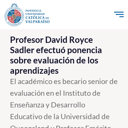
Click acá para ir directamente al contenido
La Universidad
Profesor David Royce
Sadler efectuó ponencia
Investigación, Creación e Innovación
sobre evaluación de los
PUCV Internacional
aprendizajes
Vinculación con el Medio
El académico es becario senior de
Admisión
evaluación en el Instituto de
Pregrado
Enseñanza y Desarrollo
Postgrado
Educativo de la Universidad de
Formación Continua