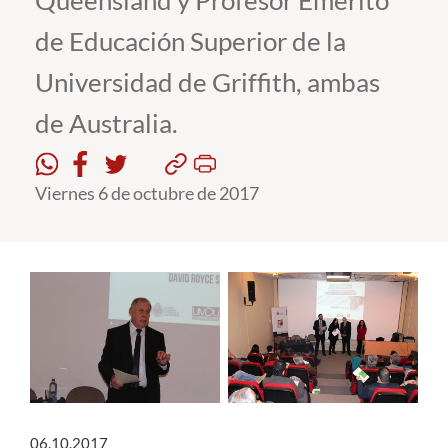
Queensland y Profesor Emérito
de Educación Superior de la
Estudiantes
Universidad de Griffith, ambas
Académicos
de Australia.
Funcionarios
Alumni
Viernes 6 de octubre de 2017
English
06.10.2017