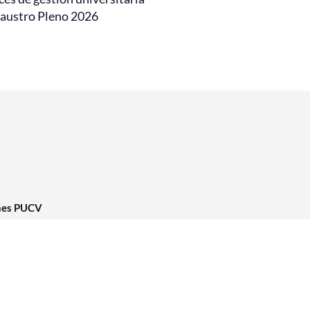
laustro Pleno 2026
nes PUCV
cl