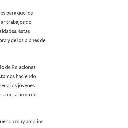
es para que los
ar trabajos de
rsidades, éstas
ra y de los planes de
rio de Relaciones
estamos haciendo
ner a los jóvenes
s con la firma de
que son muy amplios