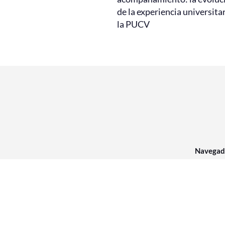
de la experiencia universita
la PUCV
Navegad
Av. Brasil N
Chile.