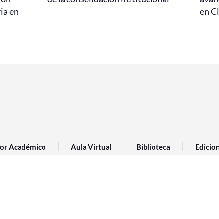
ria en
en C
or Académico
Aula Virtual
Biblioteca
Edicio
Trabaja con nosotros
Transparencia
° 2950, Valparaíso,
56 32 227
info@pucv.
3000