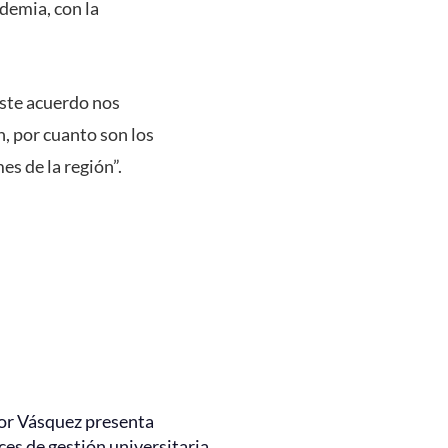
ademia, con la
este acuerdo nos
, por cuanto son los
es de la región”.
or Vásquez presenta
es de gestión universitaria