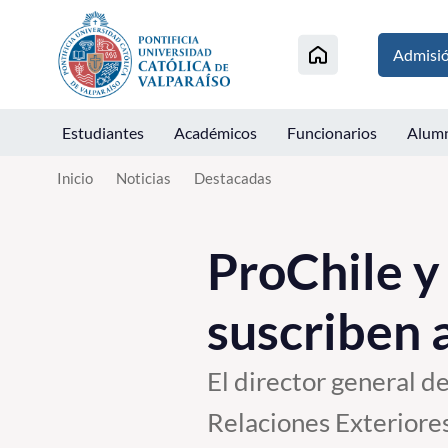
Click acá para ir directamente al contenido
Admisi
Estudiantes
Académicos
Funcionarios
Alum
Inicio
Noticias
Destacadas
ProChile y
suscriben 
El director general d
Relaciones Exteriore