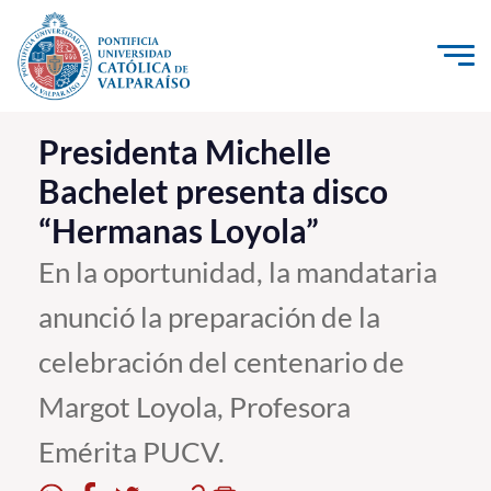
Click acá para ir directamente al contenido
La Universidad
Presidenta Michelle
Bachelet presenta disco
Investigación, Creación e Innovación
“Hermanas Loyola”
PUCV Internacional
Vinculación con el Medio
En la oportunidad, la mandataria
anunció la preparación de la
Admisión
celebración del centenario de
Pregrado
Margot Loyola, Profesora
Postgrado
Emérita PUCV.
Formación Continua