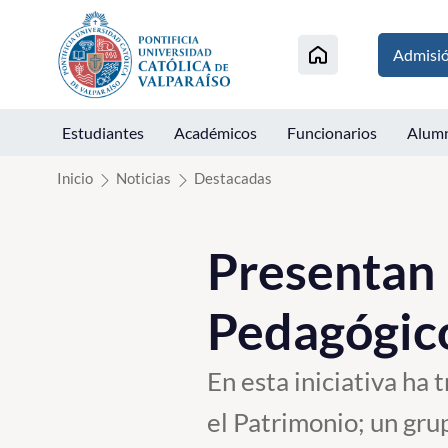
Click acá para ir directamente al contenido
Admisi
Estudiantes
Académicos
Funcionarios
Alum
Inicio
Noticias
Destacadas
Presentan 
Pedagógic
En esta iniciativa ha 
el Patrimonio; un gru