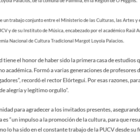
Loyola Palacios, de la comuna de Palmilla, en la Región de O’Higgins.
 un trabajo conjunto entre el Ministerio de las Culturas, las Artes y
UCV y de su Instituto de Música, encabezado por el académico Raúl A
emia Nacional de Cultura Tradicional Margot Loyola Palacios.
tiene el honor de haber sido la primera casa de estudios q
o académica. Formó a varias generaciones de profesores d
gadores”, recordó el rector Elórtegui. Por esas razones, pa
e alegría y legítimo orgullo”.
idad para agradecer a los invitados presentes, asegurand
ia es “un impulso a la promoción de la cultura, para que res
mo lo ha sido en el constante trabajo de la PUCV desde su 