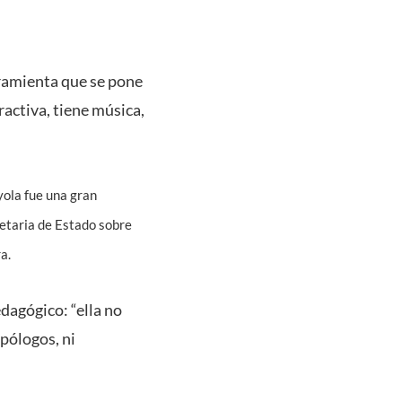
rramienta que se pone
ractiva, tiene música,
yola fue una gran
cretaria de Estado sobre
a.
dagógico: “ella no
opólogos, ni