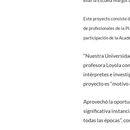
ellas la Escuela Margot 
Este proyecto consiste de
de profesionales de la P
participación de la Acad
“Nuestra Universidad 
profesora Loyola com
intérpretes e investi
proyecto es “motivo d
Aprovechó la oportun
significativa instanc
todas las épocas”, co