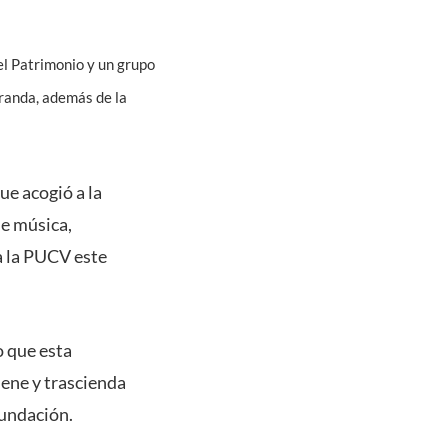
 el Patrimonio y un grupo
randa, además de la
ue acogió a la
e música,
ra la PUCV este
o que esta
uene y trascienda
fundación.