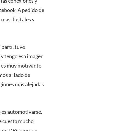
 las conexiones y
cebook. A pedido de
rmas digitales y
 partí, tuve
, y tengo esa imagen
a es muy motivante
mos al lado de
egiones más alejadas
 es automotivarse,
que cuesta mucho
eación DBGame, un