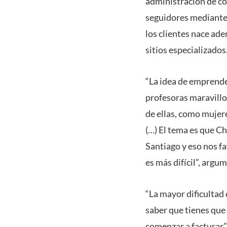
administración de co
seguidores mediante 
los clientes nace ad
sitios especializado
“La idea de emprende
profesoras maravillo
de ellas, como muje
(…) El tema es que Ch
Santiago y eso nos f
es más difícil”, argu
“La mayor dificultad
saber que tienes que 
comenzar a facturar”