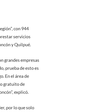
egión”, con 944
restar servicios
oncón y Quilpué.
con grandes empresas
o, prueba de esto es
. En el área de
o gratuito de
oncón”, explicó.
r, por lo que solo