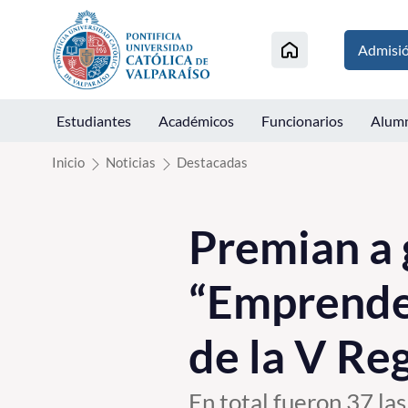
Click acá para ir directamente al contenido
Admisi
Estudiantes
Académicos
Funcionarios
Alum
Inicio
Noticias
Destacadas
Premian a 
“Emprende
de la V Re
En total fueron 37 l