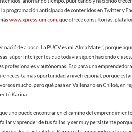
ntenidos, ahorrando tiempo, publicando y haciendo crecer
la programación anticipada de contenidos en Twitter y Fa
emás
www.xpressium.com
, que ofrece consultorías, platafo
s.
r nació de a poco. La PUCV es mi ‘Alma Mater’, porque aquí
sas, súper inteligentes que todavía siguen haciendo clases
res profesionales y autónomas. Eso para una emprendedor
ile necesita más oportunidad a nivel regional, porque esta
avorece mucho, pero qué pasa en Vallenar o en Chiloé, en r
mentó Karina.
 que uno puede encontrar en el camino del emprendimiento
fallar y aprender de tus fallas, y ser muy persistente por
, afirmó. En la actualidad, Karina está innovando en la cr