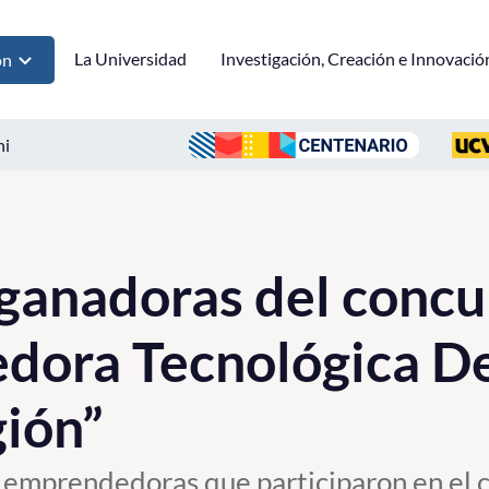
La Universidad
Investigación, Creación e Innovació
ón
ni
ganadoras del concu
dora Tecnológica D
gión”
as emprendedoras que participaron en el