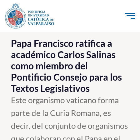
Click acá para ir directamente al contenido
La Universidad
Papa Francisco ratifica a
académico Carlos Salinas
Investigación, Creación e Innovación
como miembro del
PUCV Internacional
Pontificio Consejo para los
Vinculación con el Medio
Textos Legislativos
Admisión
Este organismo vaticano forma
parte de la Curia Romana, es
Pregrado
decir, del conjunto de organismos
Postgrado
Formación Continua
que colaboran con el Papa en el