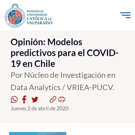
Click acá para ir directamente al contenido
La Universidad
Opinión: Modelos
predictivos para el COVID-
Investigación, Creación e Innovación
19 en Chile
PUCV Internacional
Vinculación con el Medio
Por Núcleo de Investigación en
Data Analytics / VRIEA-PUCV.
Admisión
Jueves 2 de abril de 2020
Pregrado
Postgrado
Formación Continua